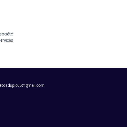
société
ervices
etosdupic65@gmail.com