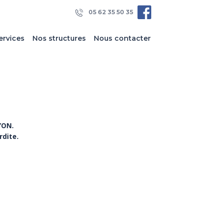
05 62 35 50 35
ervices
Nos structures
Nous contacter
YON.
rdite.